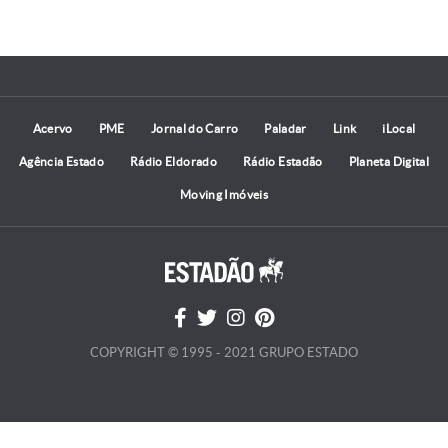
Acervo
PME
Jornal do Carro
Paladar
Link
iLocal
Agência Estado
Rádio Eldorado
Rádio Estadão
Planeta Digital
Moving Imóveis
COPYRIGHT © 1995 - 2021 GRUPO ESTADO