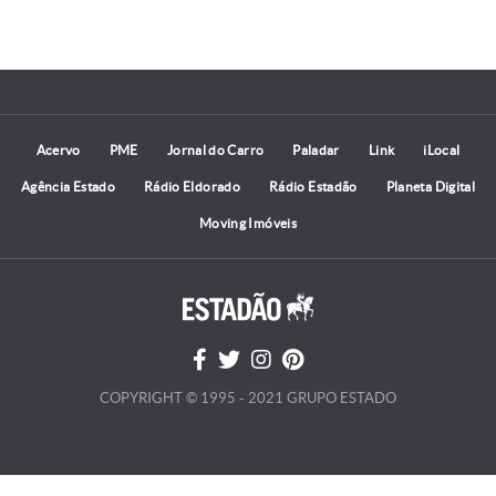
Acervo
PME
Jornal do Carro
Paladar
Link
iLocal
Agência Estado
Rádio Eldorado
Rádio Estadão
Planeta Digital
Moving Imóveis
COPYRIGHT © 1995 - 2021 GRUPO ESTADO