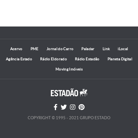
Acervo
PME
Jornal do Carro
Paladar
Link
iLocal
Agência Estado
Rádio Eldorado
Rádio Estadão
Planeta Digital
Moving Imóveis
COPYRIGHT © 1995 - 2021 GRUPO ESTADO