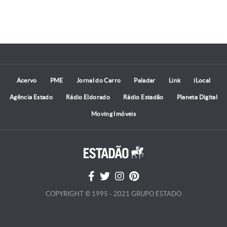
Acervo
PME
Jornal do Carro
Paladar
Link
iLocal
Agência Estado
Rádio Eldorado
Rádio Estadão
Planeta Digital
Moving Imóveis
COPYRIGHT © 1995 - 2021 GRUPO ESTADO