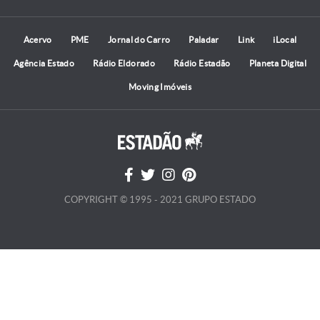
Acervo
PME
Jornal do Carro
Paladar
Link
iLocal
Agência Estado
Rádio Eldorado
Rádio Estadão
Planeta Digital
Moving Imóveis
COPYRIGHT © 1995 - 2021 GRUPO ESTADO