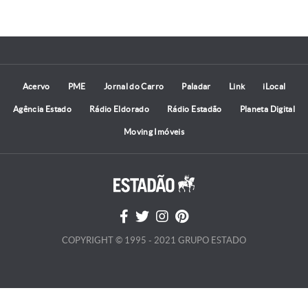
Acervo
PME
Jornal do Carro
Paladar
Link
iLocal
Agência Estado
Rádio Eldorado
Rádio Estadão
Planeta Digital
Moving Imóveis
COPYRIGHT © 1995 - 2021 GRUPO ESTADO