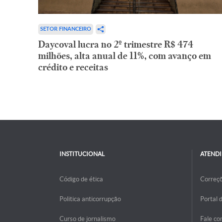
SETOR FINANCEIRO
Daycoval lucra no 2º trimestre R$ 474
milhões, alta anual de 11%, com avanço em
crédito e receitas
INSTITUCIONAL
ATEND
Código de ética
Correç
Politica anticorrupção
Portal 
Curso de jornalismo
Fale co