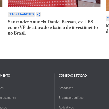
SETOR FINANCEIRO
M
Santander anuncia Daniel Bassan, ex-UBS,
M
como VP de atacado e banco de investimento
d
no Brasil
IMENTO
CONEXÃO ESTADÃO
ões
Broadcast
do assinante
Broadcast político
nosco
Aplicativos