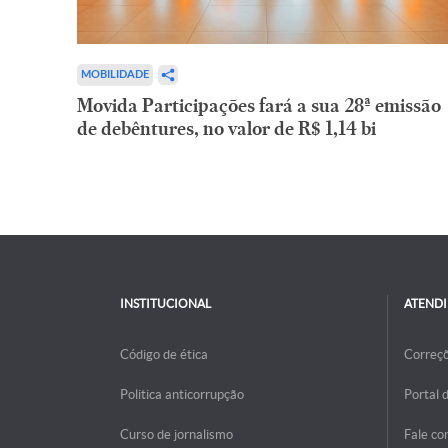
MOBILIDADE
Movida Participações fará a sua 28ª emissão
de debêntures, no valor de R$ 1,14 bi
INSTITUCIONAL
ATEND
Código de ética
Correç
Politica anticorrupção
Portal 
Curso de jornalismo
Fale co