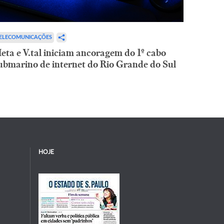
ELECOMUNICAÇÕES
eta e V.tal iniciam ancoragem do 1º cabo
ubmarino de internet do Rio Grande do Sul
HOJE