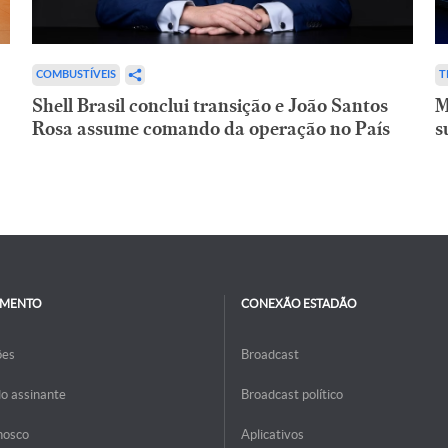
COMBUSTÍVEIS
T
Shell Brasil conclui transição e João Santos
M
Rosa assume comando da operação no País
s
IMENTO
CONEXÃO ESTADÃO
ões
Broadcast
do assinante
Broadcast político
nosco
Aplicativos