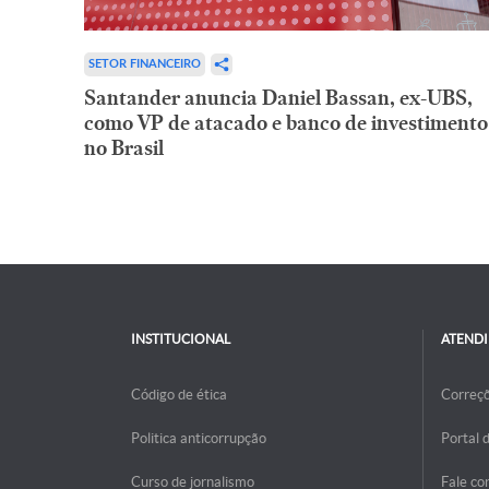
SETOR FINANCEIRO
Santander anuncia Daniel Bassan, ex-UBS,
como VP de atacado e banco de investimento
no Brasil
INSTITUCIONAL
ATEND
Código de ética
Correç
Politica anticorrupção
Portal 
Curso de jornalismo
Fale co