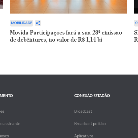
C
MOBILIDADE
S
Movida Participações fará a sua 28ª emissão
R
de debêntures, no valor de R$ 1,14 bi
IMENTO
CONEXÃO ESTADÃO
ões
Broadcast
do assinante
Broadcast político
nosco
Aplicativos