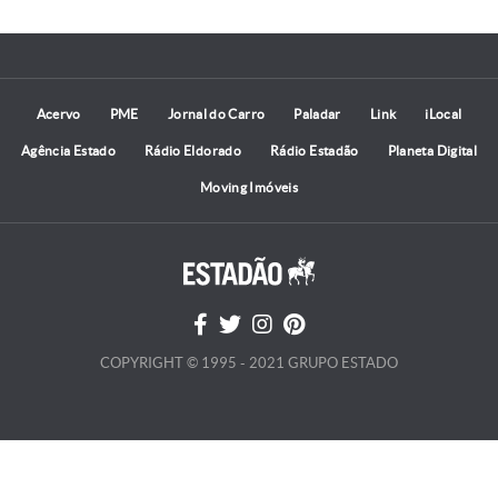
Acervo
PME
Jornal do Carro
Paladar
Link
iLocal
Agência Estado
Rádio Eldorado
Rádio Estadão
Planeta Digital
Moving Imóveis
COPYRIGHT © 1995 - 2021 GRUPO ESTADO