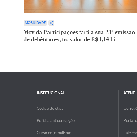
MOBILIDADE
Movida Participações fará a sua 28ª emissão
de debêntures, no valor de R$ 1,14 bi
INSTITUCIONAL
ATEND
Código de ética
Correç
Politica anticorrupção
Portal 
Curso de jornalismo
Fale co