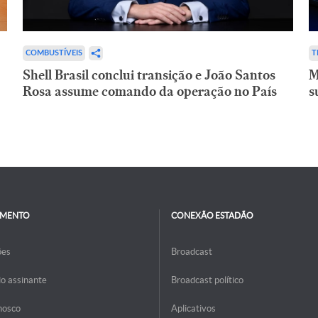
COMBUSTÍVEIS
T
Shell Brasil conclui transição e João Santos
M
Rosa assume comando da operação no País
s
IMENTO
CONEXÃO ESTADÃO
ões
Broadcast
do assinante
Broadcast político
nosco
Aplicativos