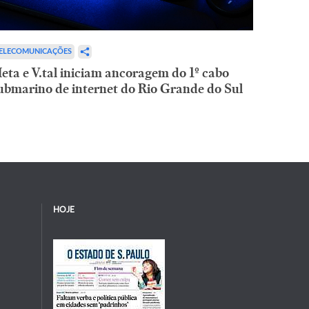
ELECOMUNICAÇÕES
eta e V.tal iniciam ancoragem do 1º cabo
ubmarino de internet do Rio Grande do Sul
HOJE