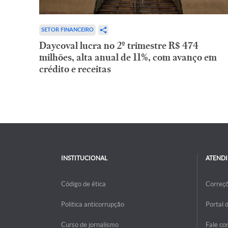
SETOR FINANCEIRO
Daycoval lucra no 2º trimestre R$ 474
milhões, alta anual de 11%, com avanço em
crédito e receitas
INSTITUCIONAL
ATEND
Código de ética
Correç
Politica anticorrupção
Portal 
Curso de jornalismo
Fale co