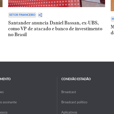
SETOR FINANCEIRO
M
Santander anuncia Daniel Bassan, ex-UBS,
M
como VP de atacado e banco de investimento
d
no Brasil
IMENTO
CONEXÃO ESTADÃO
ões
Broadcast
do assinante
Broadcast político
nosco
Aplicativos