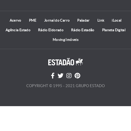
Acervo
PME
Jornal do Carro
Paladar
Link
iLocal
Agência Estado
Rádio Eldorado
Rádio Estadão
Planeta Digital
Moving Imóveis
COPYRIGHT © 1995 - 2021 GRUPO ESTADO