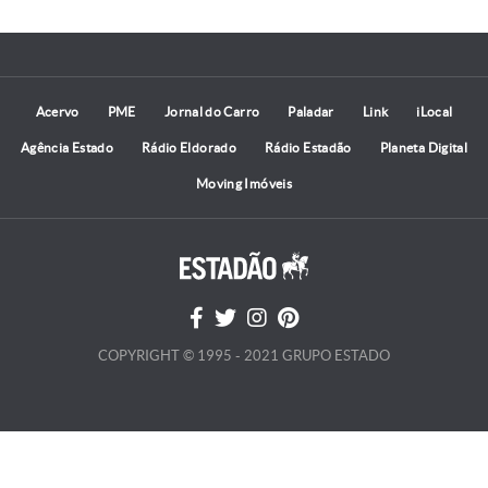
Acervo
PME
Jornal do Carro
Paladar
Link
iLocal
Agência Estado
Rádio Eldorado
Rádio Estadão
Planeta Digital
Moving Imóveis
COPYRIGHT © 1995 - 2021 GRUPO ESTADO