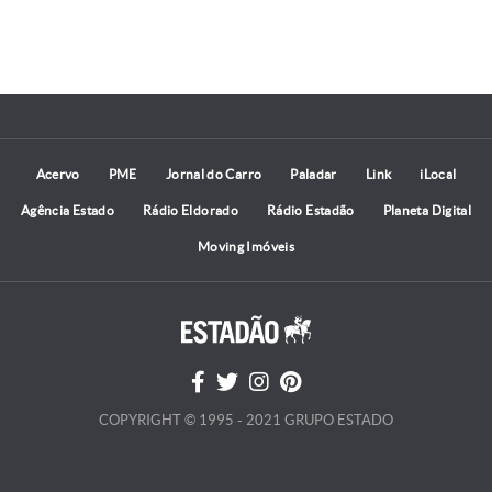
Acervo
PME
Jornal do Carro
Paladar
Link
iLocal
Agência Estado
Rádio Eldorado
Rádio Estadão
Planeta Digital
Moving Imóveis
COPYRIGHT © 1995 - 2021 GRUPO ESTADO