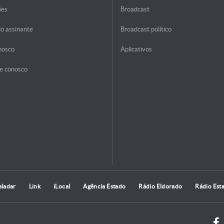
ões
Broadcast
do assinante
Broadcast político
nosco
Aplicativos
e conosco
aladar
Link
iLocal
Agência Estado
Rádio Eldorado
Rádio Est