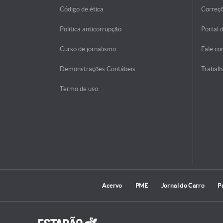
Código de ética
Correç
Politica anticorrupção
Portal 
Curso de jornalismo
Fale co
Demonstrações Contábeis
Trabalh
Termo de uso
Acervo
PME
Jornal do Carro
P