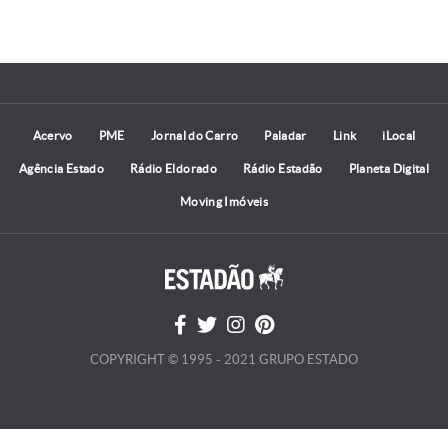
Acervo
PME
Jornal do Carro
Paladar
Link
iLocal
Agência Estado
Rádio Eldorado
Rádio Estadão
Planeta Digital
Moving Imóveis
COPYRIGHT © 1995 - 2021 GRUPO ESTADO