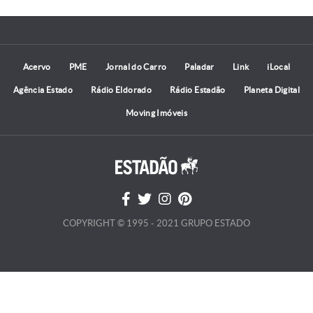
Acervo
PME
Jornal do Carro
Paladar
Link
iLocal
Agência Estado
Rádio Eldorado
Rádio Estadão
Planeta Digital
Moving Imóveis
COPYRIGHT © 1995 - 2021 GRUPO ESTADO