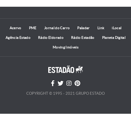
Acervo
PME
Jornal do Carro
Paladar
Link
iLocal
Agência Estado
Rádio Eldorado
Rádio Estadão
Planeta Digital
Moving Imóveis
COPYRIGHT © 1995 - 2021 GRUPO ESTADO