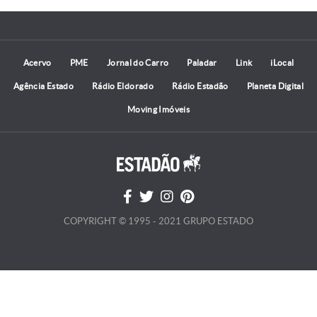
Acervo
PME
Jornal do Carro
Paladar
Link
iLocal
Agência Estado
Rádio Eldorado
Rádio Estadão
Planeta Digital
Moving Imóveis
COPYRIGHT © 1995 - 2021 GRUPO ESTADO