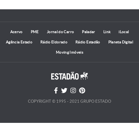
Acervo
PME
Jornal do Carro
Paladar
Link
iLocal
Agência Estado
Rádio Eldorado
Rádio Estadão
Planeta Digital
Moving Imóveis
COPYRIGHT © 1995 - 2021 GRUPO ESTADO