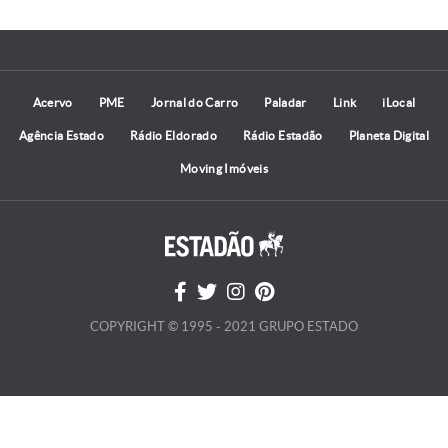
Acervo
PME
Jornal do Carro
Paladar
Link
iLocal
Agência Estado
Rádio Eldorado
Rádio Estadão
Planeta Digital
Moving Imóveis
COPYRIGHT © 1995 - 2021 GRUPO ESTADO