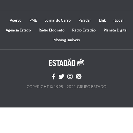
Acervo
PME
Jornal do Carro
Paladar
Link
iLocal
Agência Estado
Rádio Eldorado
Rádio Estadão
Planeta Digital
Moving Imóveis
COPYRIGHT © 1995 - 2021 GRUPO ESTADO