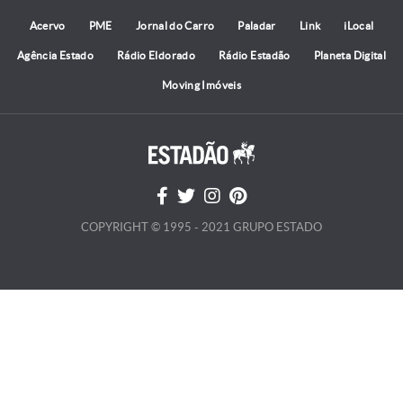
Acervo
PME
Jornal do Carro
Paladar
Link
iLocal
Agência Estado
Rádio Eldorado
Rádio Estadão
Planeta Digital
Moving Imóveis
COPYRIGHT © 1995 - 2021 GRUPO ESTADO