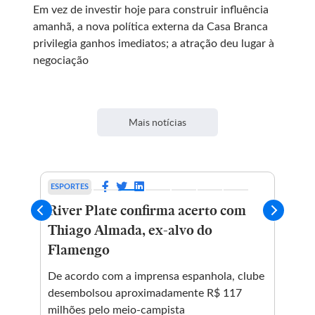
Em vez de investir hoje para construir influência
amanhã, a nova política externa da Casa Branca
privilegia ganhos imediatos; a atração deu lugar à
negociação
Mais notícias
ESPORTES
BRA
River Plate confirma acerto com
Pai
Thiago Almada, ex-alvo do
Med
Flamengo
mun
int
De acordo com a imprensa espanhola, clube
Sil
da
desembolsou aproximadamente R$ 117
voc
milhões pelo meio-campista