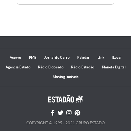
bri
par
a c
T20
dis
Sev
par
mor
Acervo
PME
Jornal do Carro
Paladar
Link
iLocal
de 
ima
Agência Estado
Rádio Eldorado
Rádio Estadão
Planeta Digital
des
Moving Imóveis
COPYRIGHT © 1995 - 2021 GRUPO ESTADO