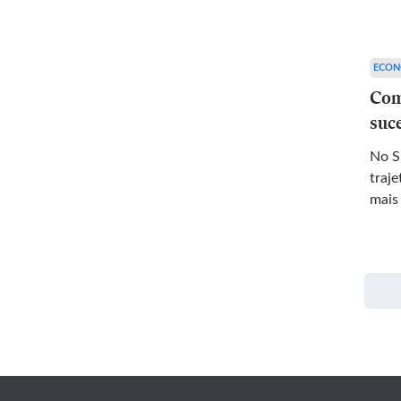
ECON
Com
suc
No S
traj
mais