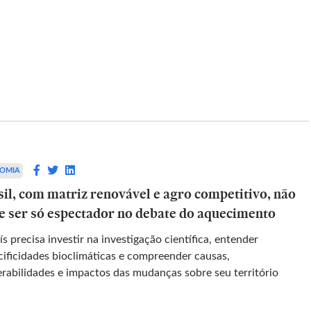
ESPORTES
mes de 2026
Cruzeiro passa sem sustos pela
s vistos da
Chapecoense e vai às quartas de
final da Copa do Brasil
OMIA
sil, com matriz renovável e agro competitivo, não
istaram
Clube mineiro derrota time catarinense por
e ser só espectador no debate do aquecimento
oucos meses e
2 a 0 e se classifica à próxima fase do
ucessos do
torneio nacional
s precisa investir na investigação científica, entender
cificidades bioclimáticas e compreender causas,
erabilidades e impactos das mudanças sobre seu território