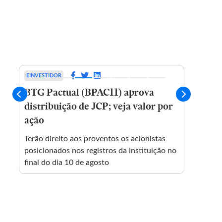
EINVESTIDOR
EINVES
BTG Pactual (BPAC11) aprova
Resul
distribuição de JCP; veja valor por
confi
ação
quart
Terão direito aos proventos os acionistas
A Caix
posicionados nos registros da instituição no
sortei
final do dia 10 de agosto
Espaço
estim