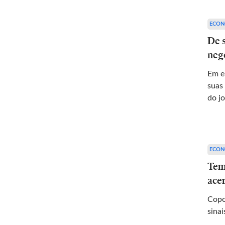
ECON
De 
neg
Em e
suas
do j
ECON
Tem
ace
Copo
sina