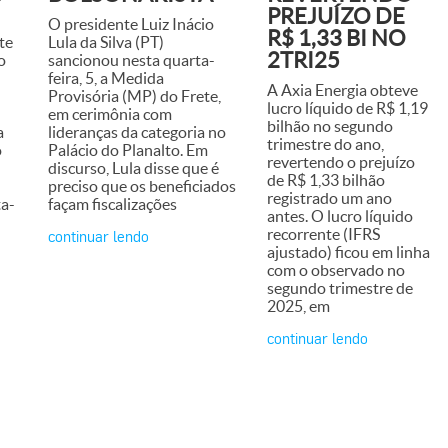
PREJUÍZO DE
O presidente Luiz Inácio
R$ 1,33 BI NO
te
Lula da Silva (PT)
2TRI25
o
sancionou nesta quarta-
feira, 5, a Medida
A Axia Energia obteve
Provisória (MP) do Frete,
lucro líquido de R$ 1,19
em cerimônia com
bilhão no segundo
a
lideranças da categoria no
trimestre do ano,
o
Palácio do Planalto. Em
revertendo o prejuízo
discurso, Lula disse que é
de R$ 1,33 bilhão
preciso que os beneficiados
registrado um ano
ta-
façam fiscalizações
antes. O lucro líquido
recorrente (IFRS
continuar lendo
ajustado) ficou em linha
com o observado no
segundo trimestre de
2025, em
continuar lendo