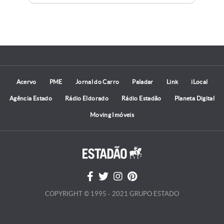
Acervo
PME
Jornal do Carro
Paladar
Link
iLocal
Agência Estado
Rádio Eldorado
Rádio Estadão
Planeta Digital
Moving Imóveis
COPYRIGHT © 1995 - 2021 GRUPO ESTADO