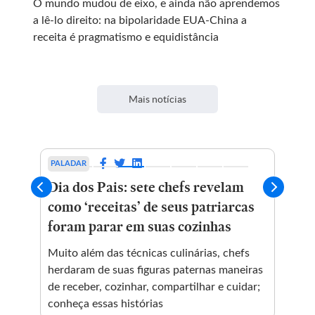
O mundo mudou de eixo, e ainda não aprendemos
a lê-lo direito: na bipolaridade EUA-China a
receita é pragmatismo e equidistância
Mais notícias
PALADAR
CIE
Dia dos Pais: sete chefs revelam
Fa
como ‘receitas’ de seus patriarcas
co
ome
foram parar em suas cozinhas
Deb
usa
Muito além das técnicas culinárias, chefs
emb
herdaram de suas figuras paternas maneiras
de receber, cozinhar, compartilhar e cuidar;
conheça essas histórias