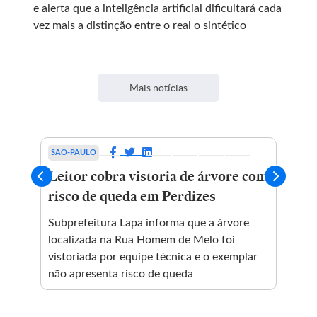
e alerta que a inteligência artificial dificultará cada
vez mais a distinção entre o real o sintético
Mais notícias
SAO-PAULO
EC
R$
Leitor cobra vistoria de árvore com
A 
i
risco de queda em Perdizes
Tr
dos
Subprefeitura Lapa informa que a árvore
localizada na Rua Homem de Melo foi
Em 
vistoriada por equipe técnica e o exemplar
 do
inf
não apresenta risco de queda
da 
a a