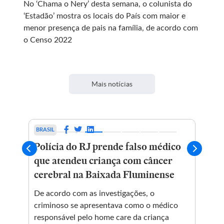
No ‘Chama o Nery’ desta semana, o colunista do
‘Estadão’ mostra os locais do País com maior e
menor presença de pais na família, de acordo com
o Censo 2022
Mais notícias
BRASIL
EC
i
Polícia do RJ prende falso médico
Tr
que atendeu criança com câncer
in
cerebral na Baixada Fluminense
di
e,
fu
e
De acordo com as investigações, o
criminoso se apresentava como o médico
Pro
dula
responsável pelo home care da criança
ges