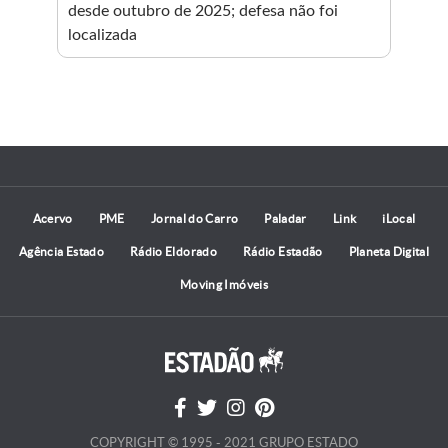
desde outubro de 2025; defesa não foi
ref
localizada
fei
pre
fun
Acervo
PME
Jornal do Carro
Paladar
Link
iLocal
Agência Estado
Rádio Eldorado
Rádio Estadão
Planeta Digital
Moving Imóveis
COPYRIGHT © 1995 - 2021 GRUPO ESTADO