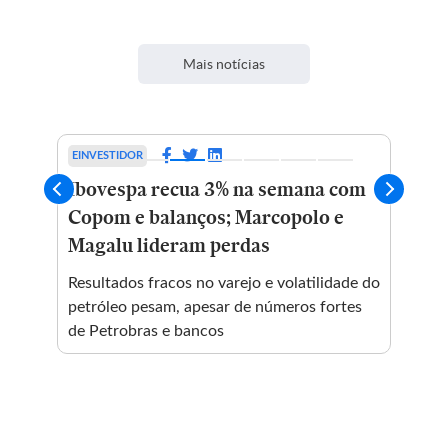
Mais notícias
EINVESTIDOR
ESP
Ibovespa recua 3% na semana com
Ce
Copom e balanços; Marcopolo e
ond
Magalu lideram perdas
es
Resultados fracos no varejo e volatilidade do
Equ
petróleo pesam, apesar de números fortes
Cas
ue
de Petrobras e bancos
do 