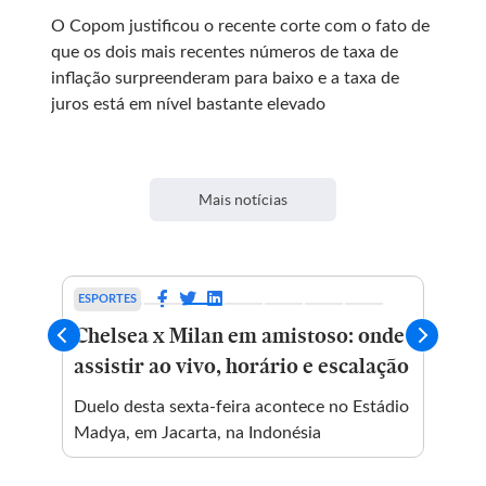
O Copom justificou o recente corte com o fato de
que os dois mais recentes números de taxa de
inflação surpreenderam para baixo e a taxa de
juros está em nível bastante elevado
Mais notícias
ESPORTES
CUL
Gal
Chelsea x Milan em amistoso: onde
Cr
assistir ao vivo, horário e escalação
“Qu
m
qua
Duelo desta sexta-feira acontece no Estádio
vol
Madya, em Jacarta, na Indonésia
out