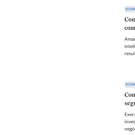
ECON
Com
com
Aman
intel
resu
ECON
Com
seg
Exec
inve
negó