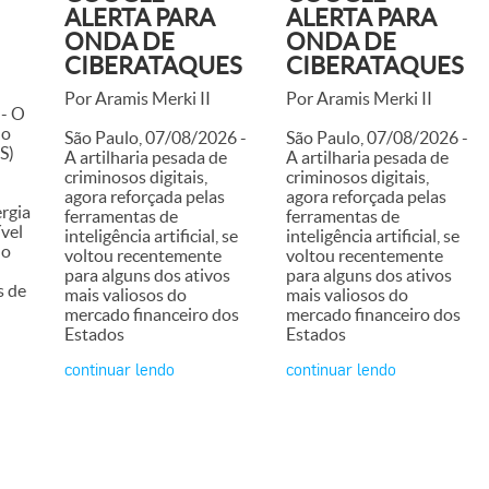
ALERTA PARA
ALERTA PARA
ONDA DE
ONDA DE
CIBERATAQUES
CIBERATAQUES
Por Aramis Merki II
Por Aramis Merki II
 - O
do
São Paulo, 07/08/2026 -
São Paulo, 07/08/2026 -
S)
A artilharia pesada de
A artilharia pesada de
criminosos digitais,
criminosos digitais,
agora reforçada pelas
agora reforçada pelas
ergia
ferramentas de
ferramentas de
ível
inteligência artificial, se
inteligência artificial, se
no
voltou recentemente
voltou recentemente
para alguns dos ativos
para alguns dos ativos
s de
mais valiosos do
mais valiosos do
mercado financeiro dos
mercado financeiro dos
Estados
Estados
continuar lendo
continuar lendo