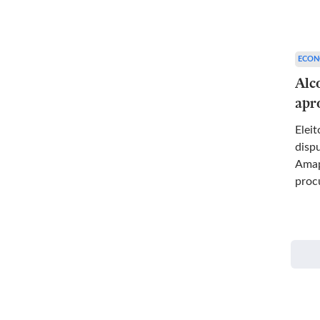
ECON
Alc
apr
Elei
disp
Amap
proc