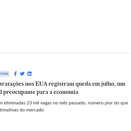
ESTADAO-VERIFICA
’, diz
Volkswagen não anunciou
olômbia para
fechamento de fábricas e cortes de
empregos no Brasil
OMIA
tratações nos EUA registram queda em julho, um
em apoio de
Postagens omitem que plano de
al preocupante para a economia
r meio da
reestruturação foi anunciado na Europa;
montadora informou que atividades segue
m eliminadas 23 mil vagas no mês passado, número pior do que
normalmente em solo nacional
stimativas do mercado