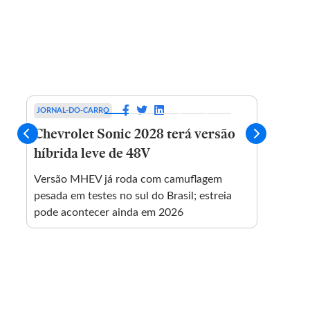
JORNAL-DO-CARRO
PULSA
Chevrolet Sonic 2028 terá versão
5 dic
híbrida leve de 48V
no f
Versão MHEV já roda com camuflagem
pesada em testes no sul do Brasil; estreia
pode acontecer ainda em 2026
m