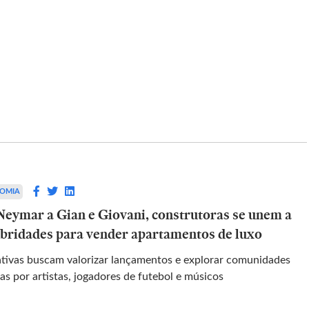
PALADAR
e atenção
Bolinha chega aos 80 anos fiel ao
orça
feijão, ao fogão e à tradição
OMIA
 sexta-feira,
Enquanto restaurantes seguem tendências,
Neymar a Gian e Giovani, construtoras se unem a
é 90 km/h, e
casa do Jardim Europa aposta na mesma
da neste
receita que conquistou clientes desde os
ebridades para vender apartamentos de luxo
anos 1940
iativas buscam valorizar lançamentos e explorar comunidades
as por artistas, jogadores de futebol e músicos