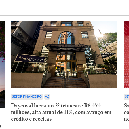
SETOR FINANCEIRO
SE
Daycoval lucra no 2º trimestre R$ 474
Sa
milhões, alta anual de 11%, com avanço em
co
crédito e receitas
no
s