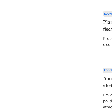
ECON
Pla
fis
Propost
e co
ECON
A m
abr
Em ve
polít
atra