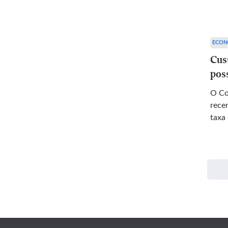
ECON
Cus
pos
O Co
rece
taxa 