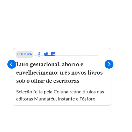
CULTURA
VIAGE
Luto gestacional, aborto e
Como
envelhecimento: três novos livros
Solte
sob o olhar de escritoras
memó
Seleção feita pela Coluna reúne títulos das
Você p
editoras Mundaréu, Instante e Fósforo
desenh
fazer 
especí
precis