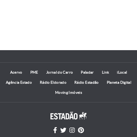
que
Acervo
PME
Jornal do Carro
Paladar
Link
iLocal
Agência Estado
Rádio Eldorado
Rádio Estadão
Planeta Digital
Moving Imóveis