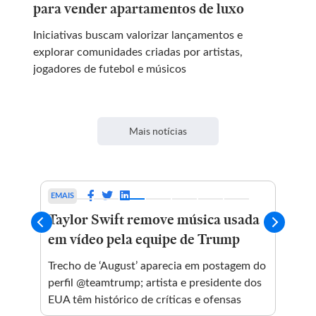
para vender apartamentos de luxo
Iniciativas buscam valorizar lançamentos e
explorar comunidades criadas por artistas,
jogadores de futebol e músicos
Mais notícias
EMAIS
EMA
Taylor Swift remove música usada
Xu
em vídeo pela equipe de Trump
tro
ap
Trecho de ‘August’ aparecia em postagem do
perfil @teamtrump; artista e presidente dos
Apó
EUA têm histórico de críticas e ofensas
Xux