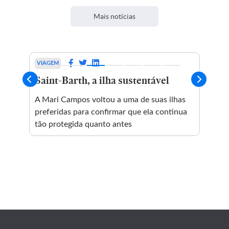
Mais notícias
VIAGEM
ESP
Saint-Barth, a ilha sustentável
Di
ai
el
A Mari Campos voltou a uma de suas ilhas
de
preferidas para confirmar que ela continua
tão protegida quanto antes
ar
Téc
Lim
Quí