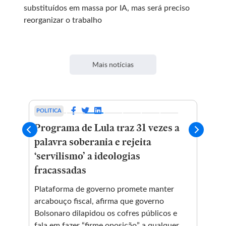
substituídos em massa por IA, mas será preciso
reorganizar o trabalho
Mais notícias
POLITICA
POL
Programa de Lula traz 31 vezes a
Ed
ete
palavra soberania e rejeita
ob
‘servilismo’ a ideologias
Bra
fracassadas
Ex-
pos
EUA
Plataforma de governo promete manter
não
arcabouço fiscal, afirma que governo
Bolsonaro dilapidou os cofres públicos e
fala em fazer “firme oposição” a qualquer