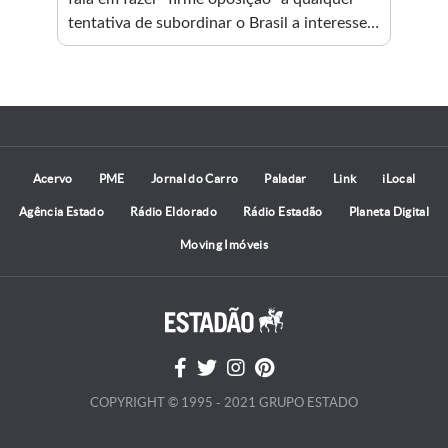
tentativa de subordinar o Brasil a interesses
estrangeiros
Acervo
PME
Jornal do Carro
Paladar
Link
iLocal
Agência Estado
Rádio Eldorado
Rádio Estadão
Planeta Digital
Moving Imóveis
COPYRIGHT © 1995 - 2021 GRUPO ESTADO