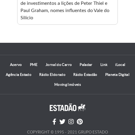
a 24
de investimentos a lições de Peter Thiel e
cre
Paul Graham, nomes influentes do Vale do
Vitó
Silício
Acervo
PME
Jornal do Carro
Paladar
Link
iLocal
Agência Estado
Rádio Eldorado
Rádio Estadão
Planeta Digital
Moving Imóveis
COPYRIGHT © 1995 - 2021 GRUPO ESTADO