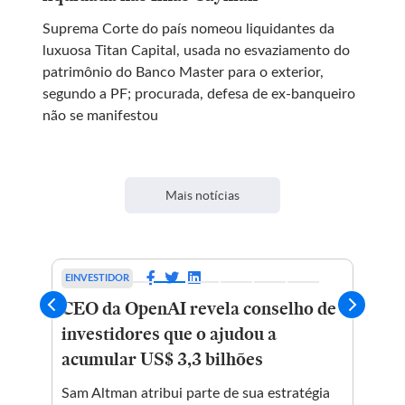
Suprema Corte do país nomeou liquidantes da
luxuosa Titan Capital, usada no esvaziamento do
patrimônio do Banco Master para o exterior,
segundo a PF; procurada, defesa de ex-banqueiro
não se manifestou
Mais notícias
EINVESTIDOR
EC
CEO da OpenAI revela conselho de
Va
 na
investidores que o ajudou a
Al
acumular US$ 3,3 bilhões
in
ão
Sam Altman atribui parte de sua estratégia
Mov