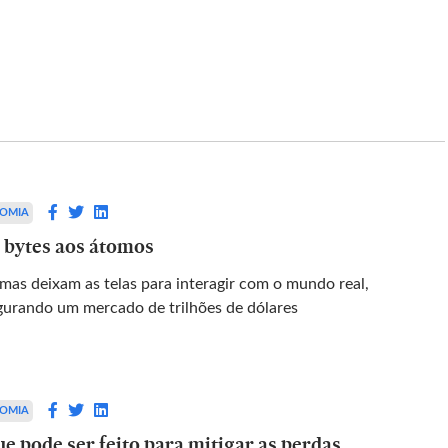
BRASIL
ageia Xuxa
Nova fase da IA pode privatizar a
Me inspira
influência sobre nossas decisões
OMIA
 bytes aos átomos
es da turnê ‘O
a dedicação da
emas deixam as telas para interagir com o mundo real,
 reforça a
gurando um mercado de trilhões de dólares
mãe
OMIA
e pode ser feito para mitigar as perdas