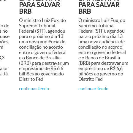
PARA SALVAR
PARA SALVAR
BRB
BRB
O ministro Luiz Fux, do
O ministro Luiz Fux, do
do de
Supremo Tribunal
Supremo Tribunal
s no
Federal (STF), agendou
Federal (STF), agendou
quase
para o próximo dia 13
para o próximo dia 13
hões
uma nova audiência de
uma nova audiência de
um
conciliação no acordo
conciliação no acordo
entre o governo federal
entre o governo federal
3,3
e o Banco de Brasília
e o Banco de Brasília
(BRB) para destravar um
(BRB) para destravar um
aior
empréstimo de R$ 6,6
empréstimo de R$ 6,6
. Já
bilhões ao governo do
bilhões ao governo do
Distrito Fed
Distrito Fed
continuar lendo
continuar lendo