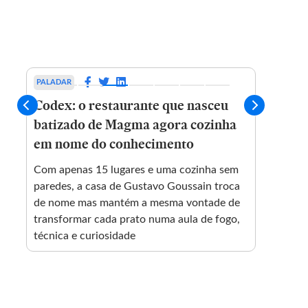
PALADAR
PALAD
Codex: o restaurante que nasceu
3 dic
batizado de Magma agora cozinha
amen
em nome do conhecimento
inser
Com apenas 15 lugares e uma cozinha sem
Alimen
paredes, a casa de Gustavo Goussain troca
aprend
de nome mas mantém a mesma vontade de
amendo
transformar cada prato numa aula de fogo,
técnica e curiosidade