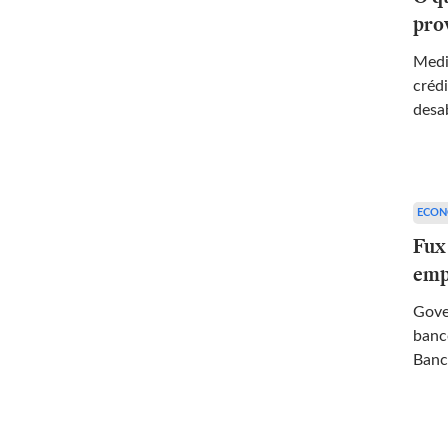
pro
Medi
créd
desa
ECON
Fux
emp
Gove
banc
Banc