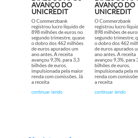
AVANÇO DO
AVANÇO DO
UNICREDIT
UNICREDIT
O Commerzbank
O Commerzbank
registrou lucro líquido de
registrou lucro líqui
898 milhões de euros no
898 milhões de euro
segundo trimestre, quase
segundo trimestre, 
o dobro dos 462 milhões
o dobro dos 462 mil
de euros apurados um
de euros apurados 
ano antes. A receita
ano antes. A receita
avançou 9,3%, para 3,3
avançou 9,3%, para 
bilhões de euros,
bilhões de euros,
impulsionada pela maior
impulsionada pela m
renda com comissões. Já
renda com comissões
a receita
a receita
continuar lendo
continuar lendo