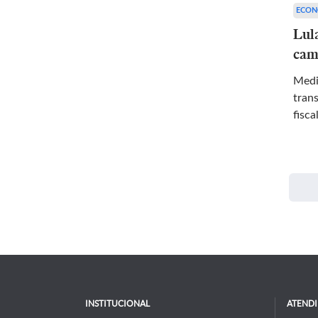
ECON
Lula
cam
Medi
tran
fisc
INSTITUCIONAL
ATEND