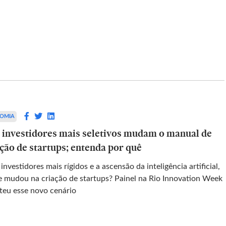
EINVESTIDOR
empresa de
Brava entrega balanço sólido, mas 
em de voz de
a OPA da Ecopetrol que muda a
 de 2026
tese para a ação; entenda
OMIA
e investidores mais seletivos mudam o manual de
izada em
Confira as análises, recomendações e
ação de startups; entenda por quê
io preventivo,
preços-alvo de Citi, XP e Santander após o
rsos de
balanço do segundo trimestre de 2026 da
nvestidores mais rígidos e a ascensão da inteligência artificial,
leitoral
companhia
e mudou na criação de startups? Painel na Rio Innovation Week
teu esse novo cenário