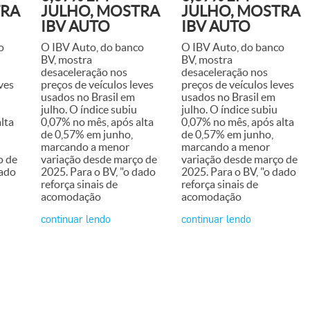
TRA
JULHO, MOSTRA
JULHO, MOSTRA
IBV AUTO
IBV AUTO
o
O IBV Auto, do banco
O IBV Auto, do banco
BV, mostra
BV, mostra
desaceleração nos
desaceleração nos
ves
preços de veículos leves
preços de veículos leves
usados no Brasil em
usados no Brasil em
julho. O índice subiu
julho. O índice subiu
lta
0,07% no mês, após alta
0,07% no mês, após alta
de 0,57% em junho,
de 0,57% em junho,
marcando a menor
marcando a menor
o de
variação desde março de
variação desde março de
dado
2025. Para o BV, "o dado
2025. Para o BV, "o dado
reforça sinais de
reforça sinais de
acomodação
acomodação
continuar lendo
continuar lendo