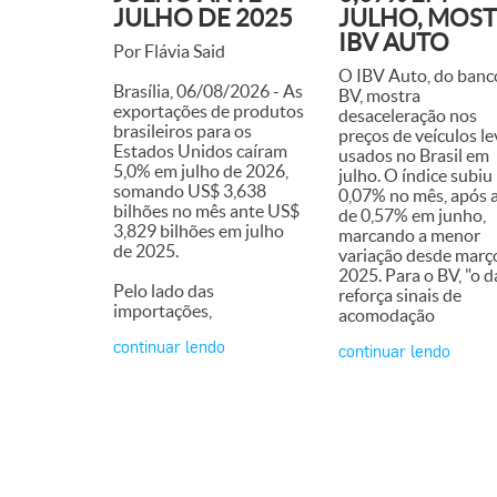
JULHO DE 2025
JULHO, MOS
IBV AUTO
Por Flávia Said
O IBV Auto, do banc
Brasília, 06/08/2026 - As
BV, mostra
exportações de produtos
desaceleração nos
brasileiros para os
preços de veículos le
Estados Unidos caíram
usados no Brasil em
5,0% em julho de 2026,
julho. O índice subiu
somando US$ 3,638
0,07% no mês, após a
bilhões no mês ante US$
de 0,57% em junho,
3,829 bilhões em julho
marcando a menor
de 2025.
variação desde març
2025. Para o BV, "o 
Pelo lado das
reforça sinais de
importações,
acomodação
continuar lendo
continuar lendo