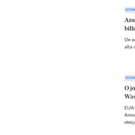
ECON
Azu
bilh
De a
alta 
ECON
O j
Was
EUA 
Amor
eleiç