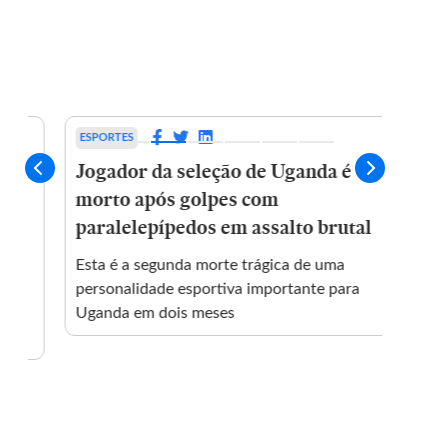
ESPORTES
POLITI
é
Jogador da seleção de Uganda é
Mend
morto após golpes com
sela
paralelepípedos em assalto brutal
Esta é a segunda morte trágica de uma
Ânimos
personalidade esportiva importante para
corpor
Uganda em dois meses
invest