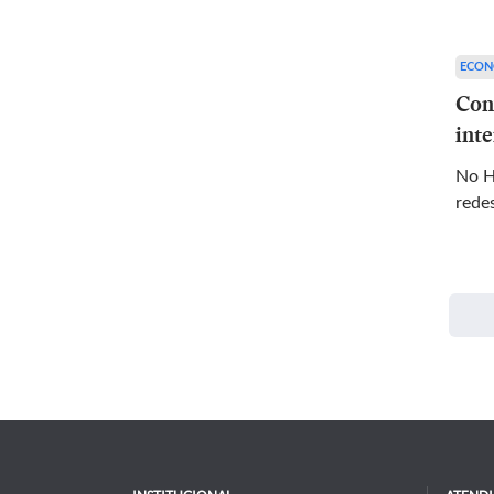
ECON
Con
int
No H
rede