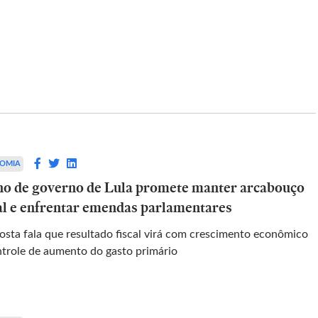
OPINIAO
ica de
Fórum dos Leitores
Cartas de leitores selecionadas pelo jornal 
OMIA
Estado de S. Paulo
no autônomo,
no de governo de Lula promete manter arcabouço
 igualdade
cal e enfrentar emendas parlamentares
a fala que resultado fiscal virá com crescimento econômico
ntrole de aumento do gasto primário