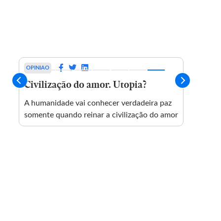
OPINIAO
OPINIA
Civilização do amor. Utopia?
Indig
O
A humanidade vai conhecer verdadeira paz
Moraes
somente quando reinar a civilização do amor
‘recon
reforç
Poder
incomp