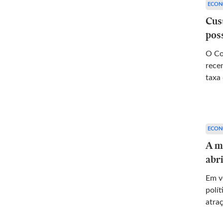
ECON
Cus
pos
O Co
rece
taxa 
ECON
A m
abr
Em ve
polít
atra