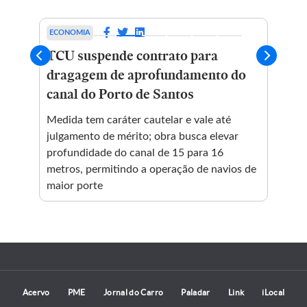
ECONOMIA
EC
no
TCU suspende contrato para
Aç
as
dragagem de aprofundamento do
Ca
canal do Porto de Santos
Medida tem caráter cautelar e vale até
julgamento de mérito; obra busca elevar
profundidade do canal de 15 para 16
metros, permitindo a operação de navios de
maior porte
Acervo
PME
Jornal do Carro
Paladar
Link
iLocal