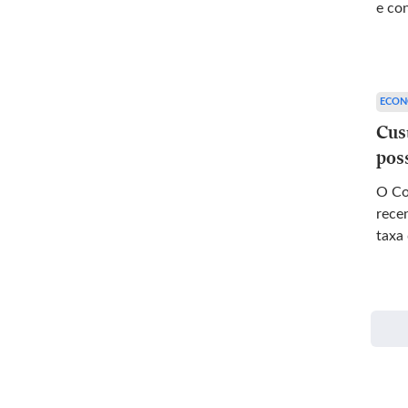
e co
ECON
Cus
pos
O Co
rece
taxa 