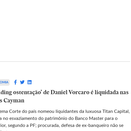
BRASIL
 e
Quatro morrem em queda de
ia
helicóptero na Vista Chinesa, zona
rário
sul do Rio
OMIA
lding ostentação’ de Daniel Vorcaro é liquidada nas
uipes
Vítimas são um homem, que pilotava a
as Cayman
aeronave, e três mulheres, todas
passageiras; elas ainda não foram
ema Corte do país nomeou liquidantes da luxuosa Titan Capital,
identificadas
a no esvaziamento do patrimônio do Banco Master para o
rior, segundo a PF; procurada, defesa de ex-banqueiro não se