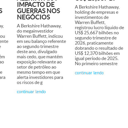
IMPACTO DE
A Berkshire Hathaway,
S
GUERRAS NOS
holding de empresas e
NEGÓCIOS
investimentos de
Warren Buffett,
y,
A Berkshire Hathaway,
registrou lucro líquido de
do megainvestidor
US$ 25,667 bilhões no
cou
Warren Buffett, indicou
segundo trimestre de
ente
em seu balanço referente
2026, praticamente
e
ao segundo trimestre
dobrando o resultado de
deste ano, divulgado
US$ 12,370 bilhões em
tém
mais cedo, que mantém
igual período de 2025.
ao
exposição relevante ao
No primeiro semestre
setor de petróleo ao
e
mesmo tempo em que
continuar lendo
ara
alerta investidores para
os riscos de g
continuar lendo