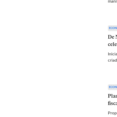
al de treinamento
mani
eu pai, Rubens
 cimento e borracha
o onde a família
rida que tem 100m
ECON
er vista até em
De 
e acreditou em mim
cel
aratleta.
Inic
criad
ECON
Pla
fis
Propost