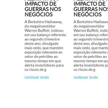
IMPACTO DE
IMPACTO DE
GUERRAS NOS
GUERRAS NO
NEGÓCIOS
NEGÓCIOS
A Berkshire Hathaway,
A Berkshire Hathawa
do megainvestidor
do megainvestidor
Warren Buffett, indicou
Warren Buffett, indi
em seu balanço referente
em seu balanço refer
ao segundo trimestre
ao segundo trimestr
deste ano, divulgado
deste ano, divulgado
mais cedo, que mantém
mais cedo, que man
exposição relevante ao
exposição relevante 
setor de petróleo ao
setor de petróleo ao
mesmo tempo em que
mesmo tempo em qu
alerta investidores para
alerta investidores p
os riscos de g
os riscos de g
continuar lendo
continuar lendo