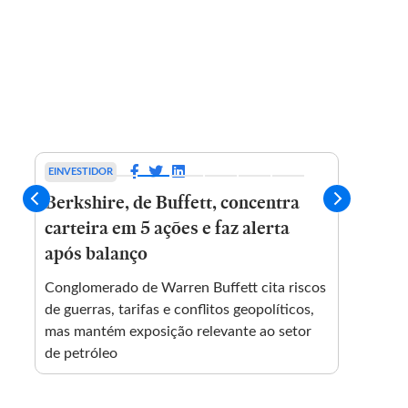
EINVESTIDOR
EINVESTIDOR
Berkshire, de Buffett, concentra
Berkshire 
carteira em 5 ações e faz alerta
Buffett, do
após balanço
trimestre d
Conglomerado de Warren Buffett cita riscos
Conglomerado
de guerras, tarifas e conflitos geopolíticos,
ganhos com in
mas mantém exposição relevante ao setor
variações da 
de petróleo
volatilidade n