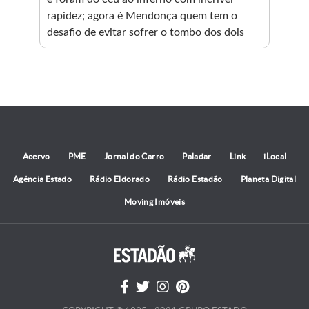
rapidez; agora é Mendonça quem tem o
fra
desafio de evitar sofrer o tombo dos dois
Wil
par
nen
em 
div
vai
ima
elei
Acervo
PME
Jornal do Carro
Paladar
Link
iLocal
Agência Estado
Rádio Eldorado
Rádio Estadão
Planeta Digital
Moving Imóveis