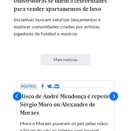
construtoras se unem a celebridades
para vender apartamentos de luxo
Iniciativas buscam valorizar lançamentos e
explorar comunidades criadas por artistas,
jogadores de futebol e músicos
Mais notícias
POLITICA
POL
Risco de André Mendonça é repetir
PF
Sérgio Moro ou Alexandre de
in
ção
Moraes
de
Moro e Moraes puseram os pés pelas mãos
Ima
e foram do céu ao inferno com incrível
Wev