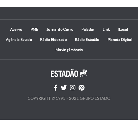
Acervo
PME
Jornal do Carro
Paladar
Link
iLocal
Agência Estado
Rádio Eldorado
Rádio Estadão
Planeta Digital
Moving Imóveis
COPYRIGHT © 1995 - 2021 GRUPO ESTADO