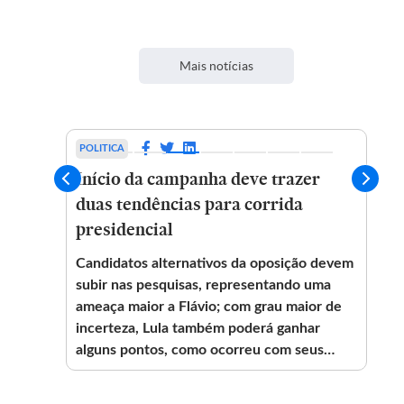
Mais notícias
POLITICA
Início da campanha deve trazer
C
duas tendências para corrida
v
presidencial
Candidatos alternativos da oposição devem
C
do
subir nas pesquisas, representando uma
j
ameaça maior a Flávio; com grau maior de
i
incerteza, Lula também poderá ganhar
v
alguns pontos, como ocorreu com seus
antecessores