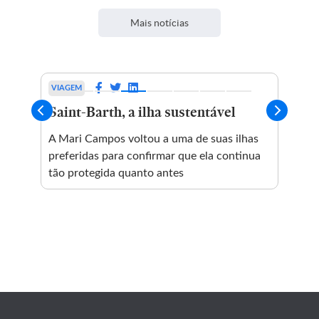
Mais notícias
VIAGEM
ESP
Saint-Barth, a ilha sustentável
Di
ai
el
A Mari Campos voltou a uma de suas ilhas
de
preferidas para confirmar que ela continua
tão protegida quanto antes
ar
Téc
Lim
Quí