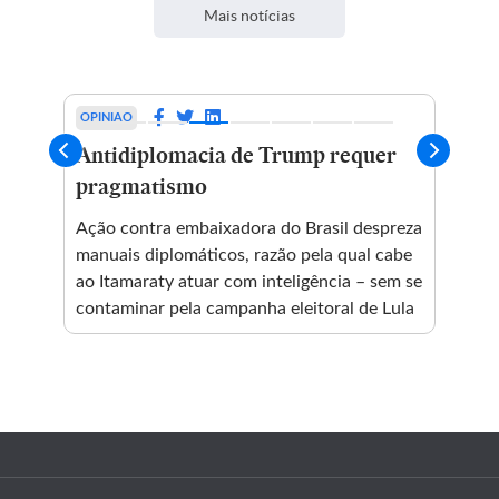
Mais notícias
OPINIAO
OPI
e
Antidiplomacia de Trump requer
En
pragmatismo
Est
dos
Ação contra embaixadora do Brasil despreza
bar
manuais diplomáticos, razão pela qual cabe
l na
est
ao Itamaraty atuar com inteligência – sem se
sub
contaminar pela campanha eleitoral de Lula