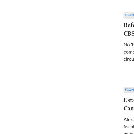
ECON
Refo
CBS
No ‘F
como
circ
ECON
Esta
Cam
Alex
fisc