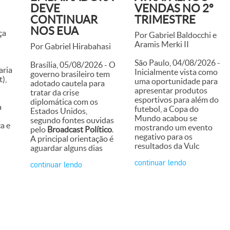
DEVE
VENDAS NO 2º
CONTINUAR
TRIMESTRE
NOS EUA
ça
Por Gabriel Baldocchi e
Aramis Merki II
Por Gabriel Hirabahasi
São Paulo, 04/08/2026 -
Brasília, 05/08/2026 - O
aria
Inicialmente vista como
governo brasileiro tem
),
uma oportunidade para
adotado cautela para
apresentar produtos
tratar da crise
esportivos para além do
diplomática com os
a
futebol, a Copa do
Estados Unidos,
Mundo acabou se
segundo fontes ouvidas
a e
mostrando um evento
pelo
Broadcast Político
.
negativo para os
A principal orientação é
resultados da Vulc
aguardar alguns dias
continuar lendo
continuar lendo