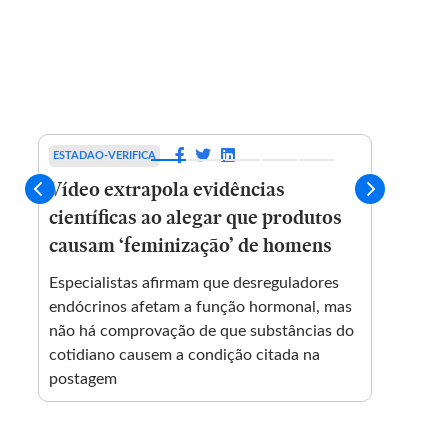
ESTADAO-VERIFICA
EMAIS
Vídeo extrapola evidências
Repó
científicas ao alegar que produtos
duran
causam ‘feminização’ de homens
assis
Especialistas afirmam que desreguladores
Paola 
endócrinos afetam a função hormonal, mas
incênd
não há comprovação de que substâncias do
Grand
s
cotidiano causem a condição citada na
queda 
postagem
em Dia