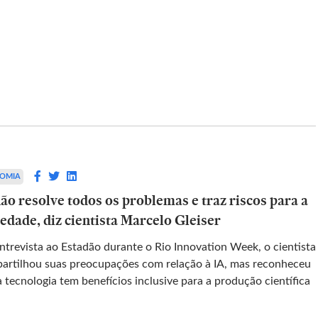
ECONOMIA
riza vacina
IA não resolve todos os problemas
rna
e traz riscos para a sociedade, diz
cientista Marcelo Gleiser
OMIA
 após a FDA
ão resolve todos os problemas e traz riscos para a
munizante é
Em entrevista ao Estadão durante o Rio
A mensageiro
edade, diz cientista Marcelo Gleiser
Innovation Week, o cientista compartilhou
suas preocupações com relação à IA, mas
ntrevista ao Estadão durante o Rio Innovation Week, o cientista
reconheceu que a tecnologia tem benefício
artilhou suas preocupações com relação à IA, mas reconheceu
inclusive para a produção científica
 tecnologia tem benefícios inclusive para a produção científica