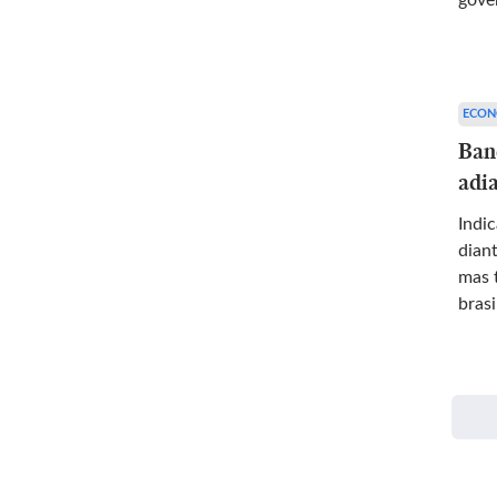
gove
ECON
Ban
adia
Indi
diant
mas 
brasi