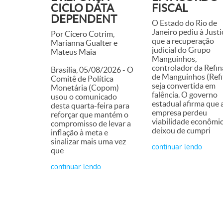
CICLO DATA
FISCAL
DEPENDENT
O Estado do Rio de
Janeiro pediu à Justi
Por Cícero Cotrim,
que a recuperação
Marianna Gualter e
judicial do Grupo
Mateus Maia
Manguinhos,
controlador da Refin
Brasília, 05/08/2026 - O
de Manguinhos (Refit
Comitê de Política
seja convertida em
Monetária (Copom)
falência. O governo
usou o comunicado
estadual afirma que 
desta quarta-feira para
empresa perdeu
reforçar que mantém o
viabilidade econômic
compromisso de levar a
deixou de cumpri
inflação à meta e
sinalizar mais uma vez
continuar lendo
que
continuar lendo