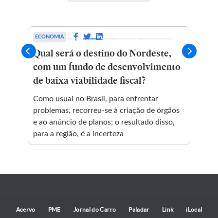
ECONOMIA
SAO
Qual será o destino do Nordeste,
Le
com um fundo de desenvolvimento
ab
de baixa viabilidade fiscal?
mo
to
Como usual no Brasil, para enfrentar
Sec
de
problemas, recorreu-se à criação de órgãos
(SM
ção
e ao anúncio de planos; o resultado disso,
vis
para a região, é a incerteza
des
Acervo
PME
Jornal do Carro
Paladar
Link
iLocal