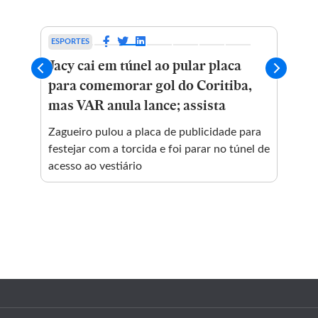
ESPORTES
INT
Jacy cai em túnel ao pular placa
Ir
para comemorar gol do Coritiba,
do
mas VAR anula lance; assista
ac
eço:
Zagueiro pulou a placa de publicidade para
No 
nde
festejar com a torcida e foi parar no túnel de
emi
e
acesso ao vestiário
cum
trá