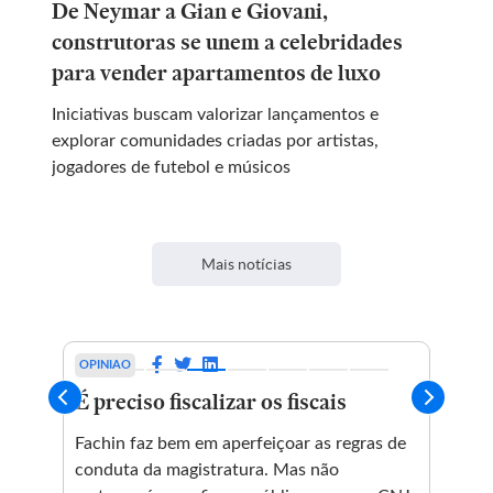
De Neymar a Gian e Giovani,
construtoras se unem a celebridades
para vender apartamentos de luxo
Iniciativas buscam valorizar lançamentos e
explorar comunidades criadas por artistas,
jogadores de futebol e músicos
Mais notícias
OPINIAO
OPI
na
É preciso fiscalizar os fiscais
El
ur
Fachin faz bem em aperfeiçoar as regras de
conduta da magistratura. Mas não
m o
O n