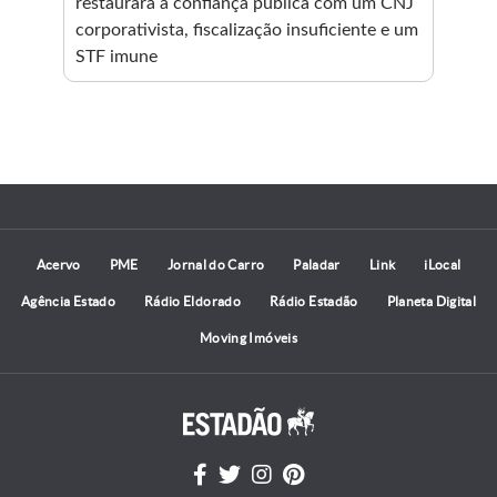
restaurará a confiança pública com um CNJ
tra
corporativista, fiscalização insuficiente e um
o
Pla
STF imune
Acervo
PME
Jornal do Carro
Paladar
Link
iLocal
Agência Estado
Rádio Eldorado
Rádio Estadão
Planeta Digital
Moving Imóveis